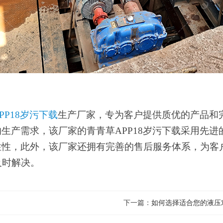
PP18岁污下载
生产厂家
，
专为客户提供
质优
的产品和
的生产需求
，
该厂家的青青草APP18岁污下载采用先进
性性
，
此外，该厂家还拥有完善的售后服务体系
，
为客
及时解决
。
？
下一篇：
如何选择适合您的液压