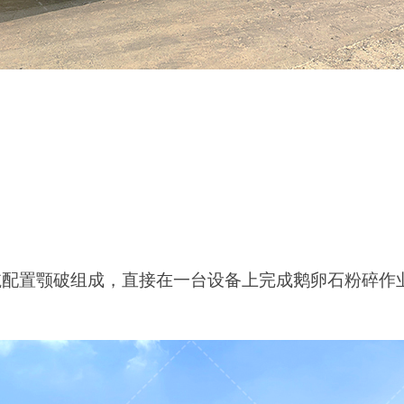
航
配置
颚
破组成，直接在一台设备上完成
鹅卵石
粉碎作